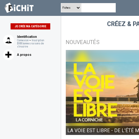
CRÉEZ & P
JE CRÉE MA CATÉGORIE
Identification
Connexion
~
Inscription
NOUVEAUTÉS
DIX
bonnes raisons de
s'inscrire
A propos