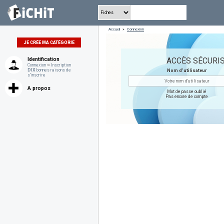
Accueil
»
Connexion
JE CRÉE MA CATÉGORIE
ACCÈS SÉCURIS
Identification
Connexion
~
Inscription
DIX
bonnes raisons de
Nom d'utilisateur
s'inscrire
A propos
Mot de passe oublié
Pas encore de compte