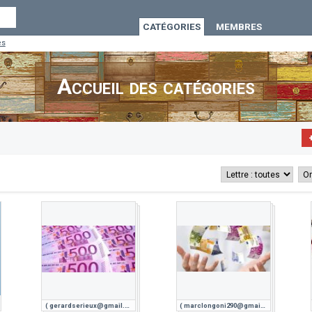
CATÉGORIES
MEMBRES
es
Accueil des catégories
( gerardserieux@gmail.com) Recherche en Suisse Besoin de prêt en Guadeloup
( marclongoni290@gmail.com) Offre de prêt entre particulier fiable 1,1% en