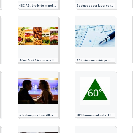
4SC AG : étude de marché pharmaceutique
5 astuces pour lutter contre la pollution à Paris
5 fast-food à tester aux USA
5 Objets connectés pour la rentrée
5 Techniques Pour Attirer Un Homme Et Le Séduire
60° Pharmaceuticals : ETUDE DE MARCHE PHARMACEUTIQUE