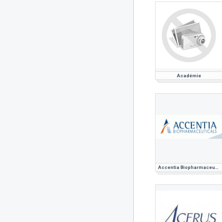
Académie
Accentia Biopharmaceuticals : ETUDE DE MARCHE PHARMACEUTIQUE