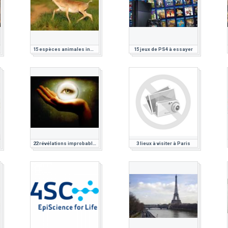
15 espèces animales insolites
15 jeux de PS4 à essayer
22 révélations improbables sur le corps humain
3 lieux à visiter à Paris