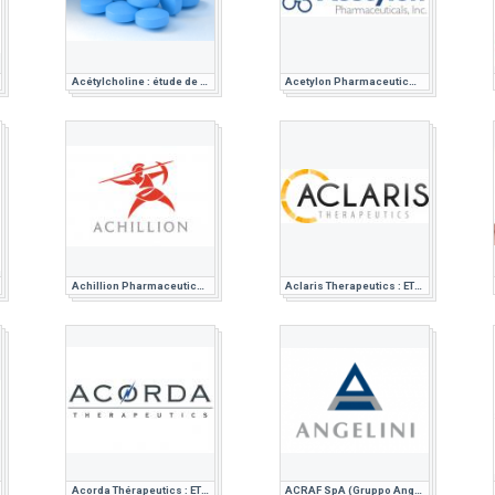
Acétylcholine : étude de marché pharmaceutique
Acetylon Pharmaceuticals : ETUDE DE MARCHE PHARMACEUTIQUE
Achillion Pharmaceuticals : ETUDE DE MARCHE PHARMACEUTIQUE
Aclaris Therapeutics : ETUDE DE MARCHE PHARMACEUTIQUE
Acorda Thérapeutics : ETUDE DE MARCHE PHARMACEUTIQUE
ACRAF SpA (Gruppo Angelini) : ETUDE DE MARCHE PHARMACEUTIQUE