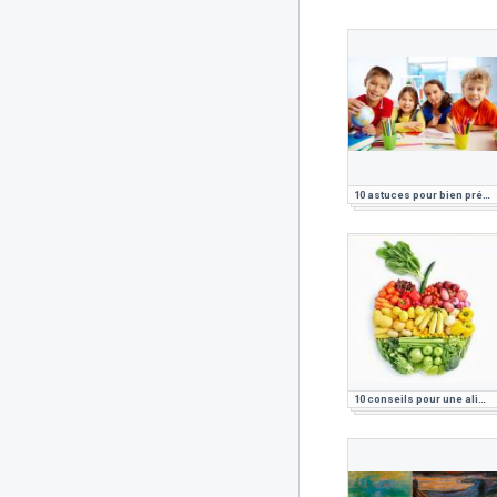
10 astuces pour bien préparer sa rentrée
10 conseils pour une alimentation saine