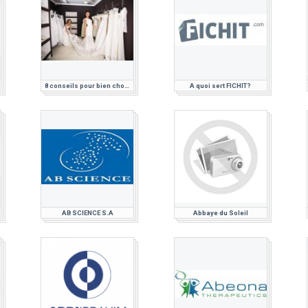
8 conseils pour bien choisir sa robe de mariée
A quoi sert FICHIT?
AB SCIENCE S.A
Abbaye du Soleil