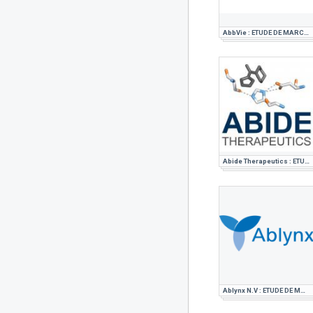
AbbVie : ETUDE DE MARCHE PHARMACEUTIQUE
Abide Therapeutics : ETUDE DE MARCHE PHARMACEUTIQUE
Ablynx N.V : ETUDE DE MARCHE PHARMACEUTIQUE