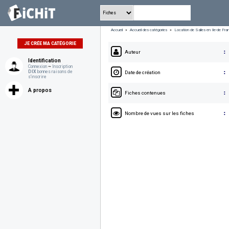
Accueil
»
Accueil des catégories
»
Location de Salles en Ile-de Fran
JE CRÉE MA CATÉGORIE
Auteur
Identification
Connexion
~
Inscription
:
DIX
bonnes raisons de
Date de création
s'inscrire
A propos
:
Fiches contenues
:
Nombre de vues sur les fiches