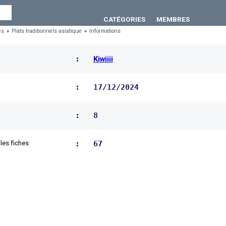
CATÉGORIES
MEMBRES
es
»
Plats traditionnels asiatique
»
Informations
:
Kiwiiii
: 17/12/2024
: 8
: 67
les fiches