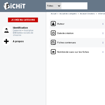
Accueil
»
Accueil des catégories
»
Arcanum Creations
»
Informat
JE CRÉE MA CATÉGORIE
Auteur
Identification
Connexion
~
Inscription
:
DIX
bonnes raisons de
Date de création
s'inscrire
A propos
:
Fiches contenues
:
Nombre de vues sur les fiches