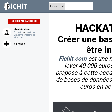
JE CRÉE MA CATÉGORIE
HACKAT
Identification
Connexion
~
Inscription
DIX
bonnes raisons de
Créer une ba
s'inscrire
A propos
être i
Fichit.com
est une n
lever 40 000 euro
propose à cette occa
de bases de données. 
euros en act