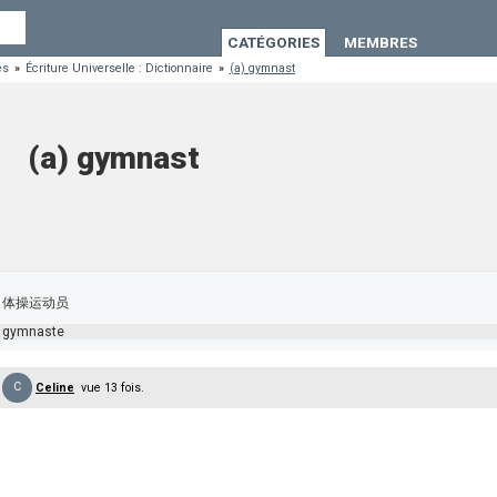
CATÉGORIES
MEMBRES
es
»
Écriture Universelle : Dictionnaire
»
(a) gymnast
(a) gymnast
体操运动员
gymnaste
C
Celine
vue 13 fois.