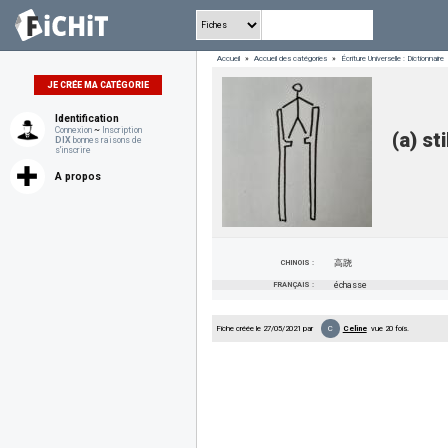
Accueil
»
Accueil des catégories
»
Écriture Universelle : Dictionnaire
JE CRÉE MA CATÉGORIE
Identification
Connexion
~
Inscription
(a) sti
DIX
bonnes raisons de
s'inscrire
A propos
CHINOIS :
高跷
FRANÇAIS :
échasse
C
Fiche créée le 27/05/2021 par
Celine
vue 20 fois.