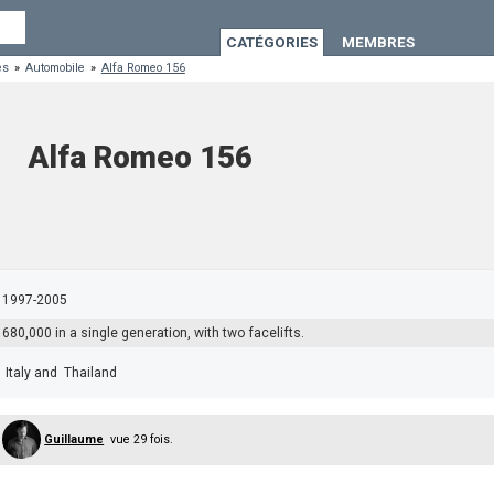
CATÉGORIES
MEMBRES
es
»
Automobile
»
Alfa Romeo 156
Alfa Romeo 156
1997-2005
680,000 in a single generation, with two facelifts.
Italy and Thailand
Guillaume
vue 29 fois.