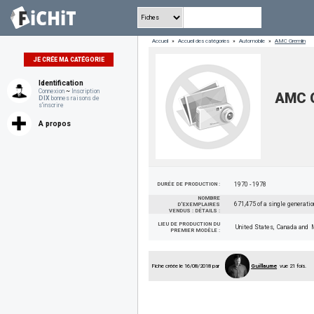
Accueil
»
Accueil des catégories
»
Automobile
»
AMC Gremlin
JE CRÉE MA CATÉGORIE
Identification
Connexion
~
Inscription
AMC G
DIX
bonnes raisons de
s'inscrire
A propos
DURÉE DE PRODUCTION :
1970 - 1978
NOMBRE
671,475 of a single generatio
D'EXEMPLAIRES
VENDUS : DÉTAILS :
LIEU DE PRODUCTION DU
United States, Canada and 
PREMIER MODÈLE :
Fiche créée le 16/08/2018 par
Guillaume
vue 21 fois.