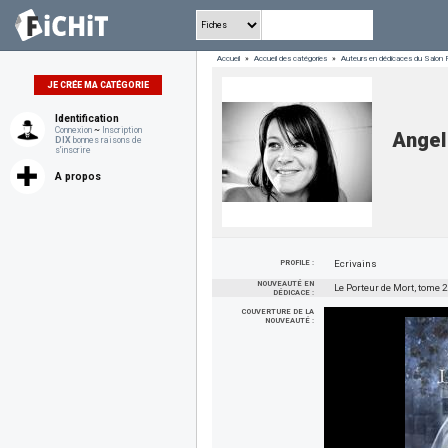
Accueil
»
Accueil des catégories
»
Auteurs en dédicaces du Salon 
JE CRÉE MA CATÉGORIE
Identification
Connexion
~
Inscription
Angel
DIX
bonnes raisons de
s'inscrire
A propos
PROFILE :
Ecrivains
NOUVEAUTÉ EN
Le Porteur de Mort, tome 2
DÉDICACE :
COUVERTURE DE LA
NOUVEAUTÉ :