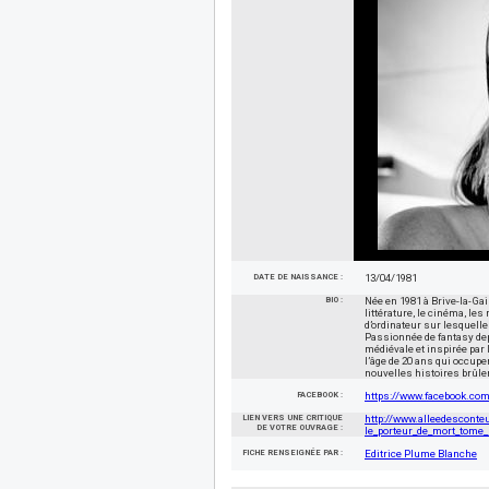
DATE DE NAISSANCE :
13/04/1981
BIO :
Née en 1981 à Brive-la-Gail
littérature, le cinéma, les
d’ordinateur sur lesquell
Passionnée de fantasy de
médiévale et inspirée par 
l’âge de 20 ans qui occuper
nouvelles histoires brûlen
FACEBOOK :
https://www.facebook.com
LIEN VERS UNE CRITIQUE
http://www.alleedesconteur
DE VOTRE OUVRAGE :
le_porteur_de_mort_tome_
FICHE RENSEIGNÉE PAR :
Editrice Plume Blanche