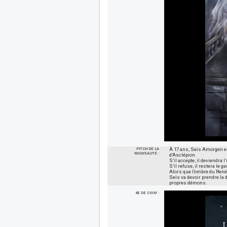
PITCH DE LA
À 17 ans, Seïs Amorgen e
NOUVEAUTÉ :
d’Asclépion.
S’il accepte, il deviendra
S’il refuse, il restera le g
Alors que l’ombre du Renég
Seïs va devoir prendre la d
propres démons.
4E DE COUV :