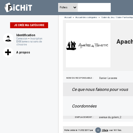
Accueil
»
Accueil des catégories
»
Salon du Jeu / Salon Fantasti
JE CRÉE MA CATÉGORIE
Identification
Connexion
~
Inscription
Apac
DIX
bonnes raisons de
s'inscrire
A propos
NOM DU RESPONSABLE :
Xanier Leseone
Ce que nous faisons pour vous
Coordonnées
EMPLACEMENT :
avenue du golem, 2
O
Fiche créée le 11/05/2017 par
Olivia
vue 161 fois.