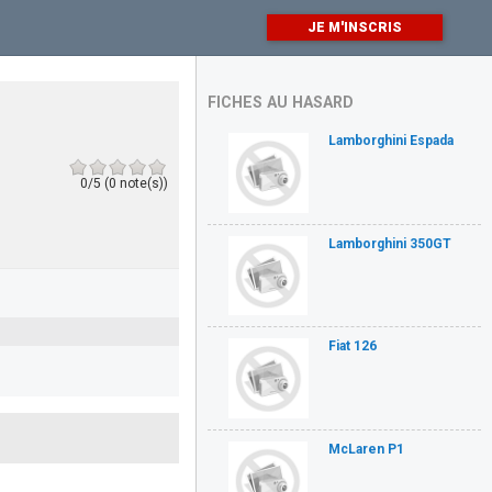
JE M'INSCRIS
FICHES AU HASARD
Lamborghini Espada
0/5 (0 note(s))
Lamborghini 350GT
Fiat 126
McLaren P1