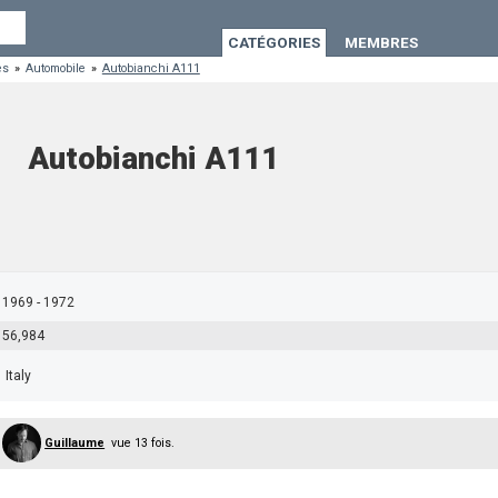
CATÉGORIES
MEMBRES
es
»
Automobile
»
Autobianchi A111
Autobianchi A111
1969 - 1972
56,984
Italy
Guillaume
vue 13 fois.