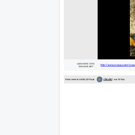
LIEN VERS SITE
http://www.oiseaux.net/oise
OISEAUX.NET :
C
Fiche créée le 04/06/2019 par
Clbolb7
vue 53 fois.