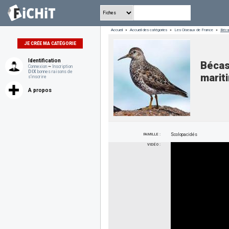
Accueil
»
Accueil des catégories
»
Les Oiseaux de France
»
Bécas
JE CRÉE MA CATÉGORIE
Identification
Bécas
Connexion
~
Inscription
DIX
bonnes raisons de
marit
s'inscrire
A propos
FAMILLE :
Scolopacidés
VIDÉO :