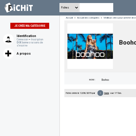
Accueil
»
Accueil des catégories
»
Meilleurs sites pour acheter des
JE CRÉE MA CATÉGORIE
Identification
Connexion
~
Inscription
Booh
DIX
bonnes raisons de
s'inscrire
A propos
NOM :
Boohoo
I
Fiche créée le 12/06/2019 par
Ines
vue 17 fois.