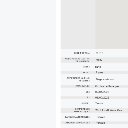
CODE POSTAL :
75 012
CODE POSTAL (LETTRE
75012
ET NOMBRE) :
VILLE :
paris
PAYS :
France
EXPÉRIENCE LA PLUS
Stage assistant
RÉCENTE :
EMPLOYEUR :
Guillaume Besançon
DE :
09/05/2022
À :
01/07/2022
DURÉE :
2 mois
COMPÉTENCE
Word, Excell, PowerPoint
BUREAUTIQUE :
LANGUE MATERNELLE :
Français
LANGUES COURANTES :
Français