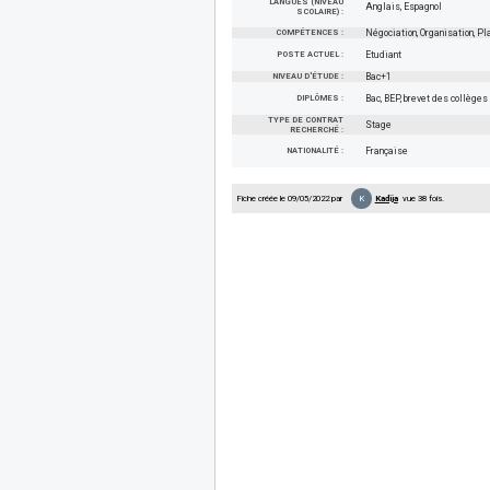
LANGUES (NIVEAU
Anglais, Espagnol
SCOLAIRE) :
COMPÉTENCES :
Négociation, Organisation, 
POSTE ACTUEL :
Etudiant
NIVEAU D'ÉTUDE :
Bac+1
DIPLÔMES :
Bac, BEP, brevet des collèges
TYPE DE CONTRAT
Stage
RECHERCHÉ :
NATIONALITÉ :
Française
K
Fiche créée le 09/05/2022 par
Kadija
vue 38 fois.