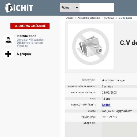
Accueil
»
Accueil des catégories
»
CVthèque
»
C.V de Kadija
JE CRÉE MA CATÉGORIE
Identification
Connexion
~
Inscription
C.V d
DIX
bonnes raisons de
s'inscrire
A propos
EXPERTISE :
Assistant manager
ANNÉES D'EXPÉRIENCE :
0 années
DATE DE NAISSANCE :
23/06/2003
AGE :
18 ans
CONTACT SUR FICHIT :
Kadija
EMAIL :
kadija75012@gmail.com
TÉLÉPHONE :
761 129 587
ADRESSE :