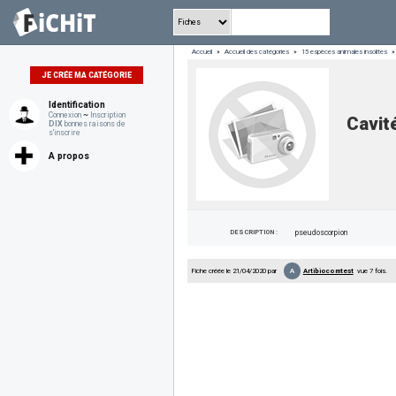
Accueil
»
Accueil des catégories
»
15 espèces animales insolites
»
JE CRÉE MA CATÉGORIE
Identification
Connexion
~
Inscription
Cavit
DIX
bonnes raisons de
s'inscrire
A propos
DESCRIPTION :
pseudoscorpion
A
Fiche créée le 21/04/2020 par
Artibiocomtest
vue 7 fois.