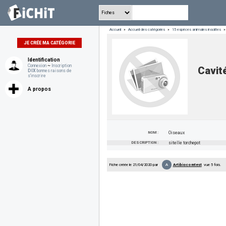
Accueil
»
Accueil des catégories
»
15 espèces animales insolites
»
JE CRÉE MA CATÉGORIE
Identification
Connexion
~
Inscription
Cavit
DIX
bonnes raisons de
s'inscrire
A propos
NOM :
Oiseaux
DESCRIPTION :
sitelle torchepot
A
Fiche créée le 21/04/2020 par
Artibiocomtest
vue 5 fois.