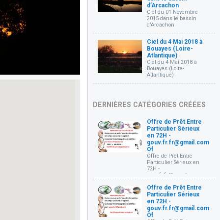
d’Arcachon
Ciel du 01 Novembre
2015 dans le bassin
d’Arcachon
Ciel du 4 Mai 2018 à
Bouayes (Loire-
Atlantique)
Ciel du 4 Mai 2018 à
Bouayes (Loire-
Atlantique)
DERNIÈRES CATÉGORIES CRÉÉES
Offre de Prêt Entre
Particulier Sérieux
en 72H -
gouv.fr.fr@gmail.com
Of
Offre de Prêt Entre
Particulier Sérieux en
72H -
gouv.fr.fr@gmail.com
Offre de prêt entre
Offre de Prêt Entre
particuliers Très
Particulier Sérieux
sérieux et rapide en 72
Heures (
en 72H -
gouv.fr.fr@gmail.com )
gouv.fr.fr@gmail.com
Bonjour, je mets à votre
Of
disposition un prêt à