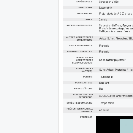
EXPÉRIENCE 3 :
Conception Vidéo
EMPLOYEUR :
Locometrix
DESCRIPTION :
Projet vidéo de A à Z, prise
DURÉE :
2 mois
AUTRES EXPÉRIENCES :
Conception d'affiche, flyer, car
Photo/vidéo reportage/teaser
Calligraphie et enluminure
AUTRES COMPÉTENCES
Adobe Suite : Photoshop / Ill
BUREAUTIQUE :
LANGUE MATERNELLE :
Français
LANGUES COURANTES :
Français
NIVEAU DE VOS
Dessinateur projetteur
COMPÉTENCES
TECHNOLOGIQUES :
COMPÉTENCES
Suite Adobe: Photoshop / illu
(AUTRES) :
PERMIS :
Tourisme B
POSTE ACTUEL :
Etudiant
NIVEAU D'ÉTUDE :
Bac
TYPE DE CONTRAT
CDI, CDD, Freelance/Mission
RECHERCHÉ :
DURÉE HEBDOMADAIRE :
Temps partiel
PRÉTENTION SALARIALE
42 euros
ANNUELLE :
PORTFOLIO :