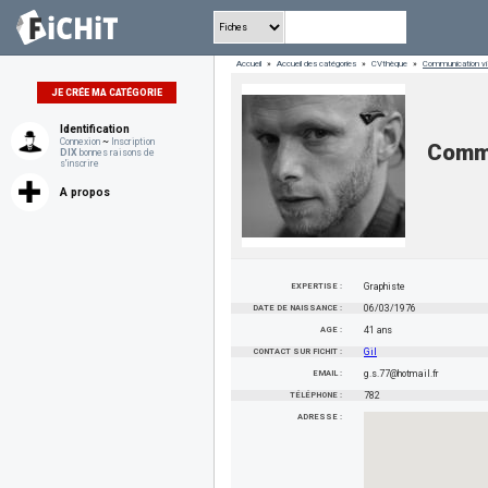
Accueil
»
Accueil des catégories
»
CVthèque
»
Communication vis
JE CRÉE MA CATÉGORIE
Identification
Connexion
~
Inscription
Commu
DIX
bonnes raisons de
s'inscrire
A propos
EXPERTISE :
Graphiste
DATE DE NAISSANCE :
06/03/1976
AGE :
41 ans
CONTACT SUR FICHIT :
Gil
EMAIL :
g.s.77@hotmail.fr
TÉLÉPHONE :
782
ADRESSE :