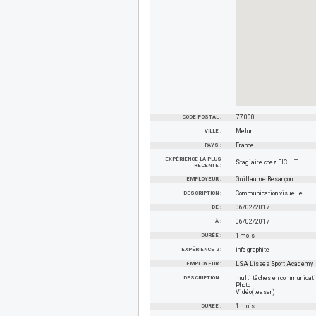
CODE POSTAL :
77 000
VILLE :
Melun
PAYS :
France
EXPÉRIENCE LA PLUS
Stagiaire chez FICHIT
RÉCENTE :
EMPLOYEUR :
Guillaume Besançon
DESCRIPTION :
Communication visuelle
DE :
06/02/2017
À :
06/02/2017
DURÉE :
1 mois
EXPÉRIENCE 2 :
info graphite
EMPLOYEUR :
LSA Lisses Sport Academy
DESCRIPTION :
multi tâches en communicati
Photo
Vidéo(teaser)
DURÉE :
1 mois