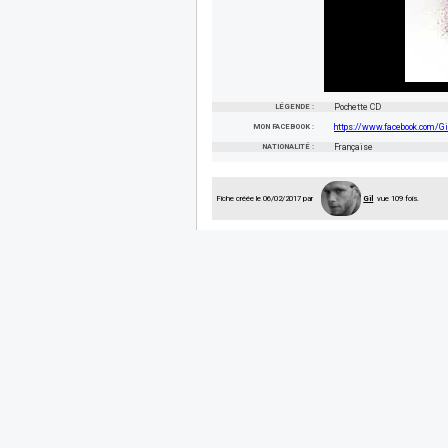
LÉGENDE :
Pochette CD
MON FACEBOOK :
https://www.facebook.com/G
NATIONALITÉ :
Française
Fiche créée le 06/02/2017 par
Gil
vue 109 fois.