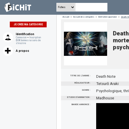
Accueil
»
Accueil des catégories
»
Animation japonaise
»
Death No
JE CRÉE MA CATÉGORIE
Death
Identification
Connexion
~
Inscription
morte
DIX
bonnes raisons de
s'inscrire
psych
A propos
TITRE DE L'ANIME :
Death Note
RÉALISATEUR :
Tetsurō Araki
GENRE :
Psychologique, thrill
STUDIO D'ANIMATION :
Madhouse
BANDE ANNONCE :