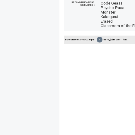
RECOMMANDATIONS
Code Geass
SIMILAIRES :
Psycho-Pass
Monster
Kakegurui
Erased
Classroom of the El
R
Fiche créée le 27/05/2026 par
Roro_kdm
vue 11 fois.