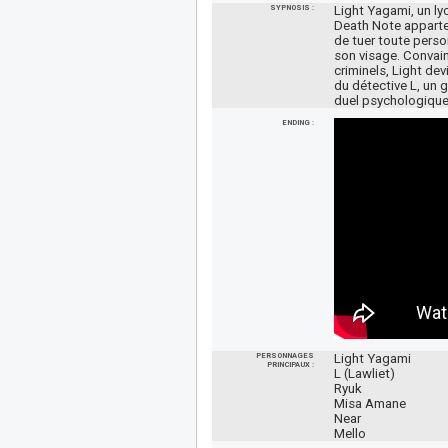
SYPNOSIS :
Light Yagami, un l
Death Note apparte
de tuer toute perso
son visage. Convain
criminels, Light dev
du détective L, un g
duel psychologique 
ENDING :
PERSONNAGES
Light Yagami
PRINCIPAUX :
L (Lawliet)
Ryuk
Misa Amane
Near
Mello