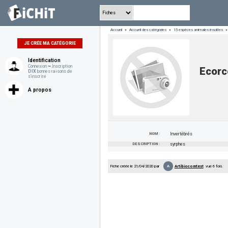
Accueil
»
Accueil des catégories
»
15 espèces animales insolites
»
JE CRÉE MA CATÉGORIE
Identification
Connexion
~
Inscription
Ecorc
DIX
bonnes raisons de
s'inscrire
A propos
NOM :
Invertébrés
DESCRIPTION :
syrphes
A
Fiche créée le 21/04/2020 par
Artibiocomtest
vue 6 fois.