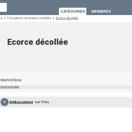
CATÉGORIES
MEMBRES
es
»
15 espèces animales insolites
»
Ecorce décollée
Ecorce décollée
Mammifères
barbastelle
A
Artibiocomtest
vue 9 fois.