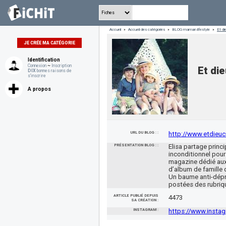
Accueil
»
Accueil des catégories
»
BLOG maman lifestyle
»
Et di
JE CRÉE MA CATÉGORIE
Identification
Connexion
~
Inscription
Et di
DIX
bonnes raisons de
s'inscrire
A propos
URL DU BLOG : :
http://www.etdieu
PRÉSENTATION BLOG : :
Elisa partage prin
inconditionnel pour
magazine dédié aux 
d’album de famille 
Un baume anti-dépri
postées des rubriq
ARTICLE PUBLIÉ DEPUIS
4473
SA CRÉATION :
INSTAGRAM :
https://www.insta