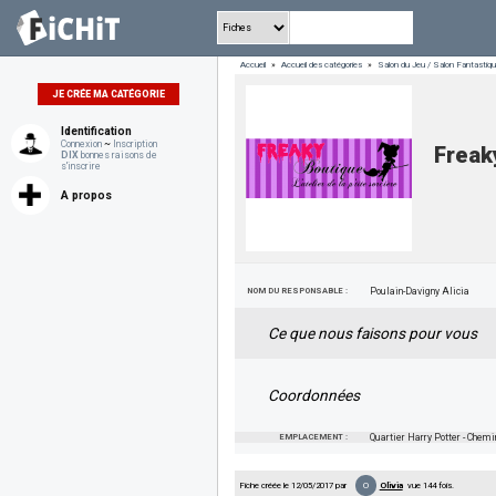
Accueil
»
Accueil des catégories
»
Salon du Jeu / Salon Fantasti
JE CRÉE MA CATÉGORIE
Identification
Connexion
~
Inscription
Freak
DIX
bonnes raisons de
s'inscrire
A propos
NOM DU RESPONSABLE :
Poulain-Davigny Alicia
Ce que nous faisons pour vous
Coordonnées
EMPLACEMENT :
Quartier Harry Potter - Chem
O
Fiche créée le 12/05/2017 par
Olivia
vue 144 fois.