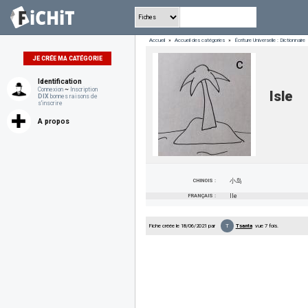
Accueil
»
Accueil des catégories
»
Écriture Universelle : Dictionnaire
JE CRÉE MA CATÉGORIE
Identification
Connexion
~
Inscription
Isle
DIX
bonnes raisons de
s'inscrire
A propos
CHINOIS :
小岛
FRANÇAIS :
Ile
T
Fiche créée le 18/06/2021 par
Tsanta
vue 7 fois.