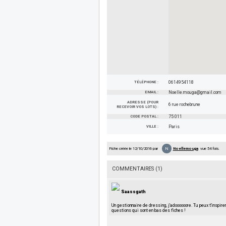
TÉLÉPHONE :
0614954118
EMAIL :
Noelle.mouga@gmail.com
ADRESSE (POUR
6 rue rochebrune
RECEVOIR VOS LOTS) :
CODE POSTAL :
75 011
VILLE :
Paris
N
Fiche créée le 12/10/2016 par
Noellemouga
vue 54 fois.
COMMENTAIRES (1)
Saassgath
Un gestionnaire de dressing, j'adoooooore. Tu peux t'inspir
questions qui sont en bas des fiches !