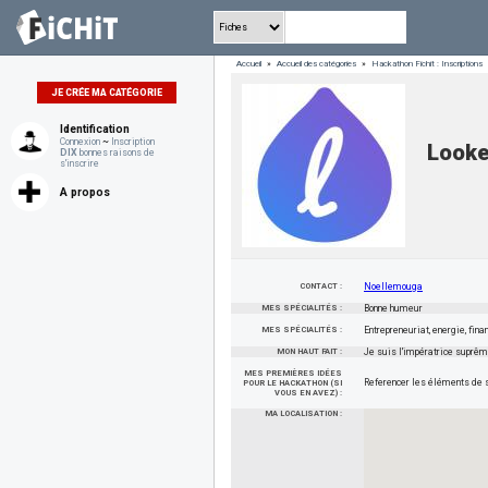
Accueil
»
Accueil des catégories
»
Hackathon Fichit : Inscriptions
JE CRÉE MA CATÉGORIE
Identification
Connexion
~
Inscription
Looke
DIX
bonnes raisons de
s'inscrire
A propos
CONTACT :
Noellemouga
MES SPÉCIALITÉS :
Bonne humeur
MES SPÉCIALITÉS :
Entrepreneuriat, energie, finan
MON HAUT FAIT :
Je suis l'impératrice suprê
MES PREMIÈRES IDÉES
Referencer les éléments de s
POUR LE HACKATHON (SI
VOUS EN AVEZ) :
MA LOCALISATION :