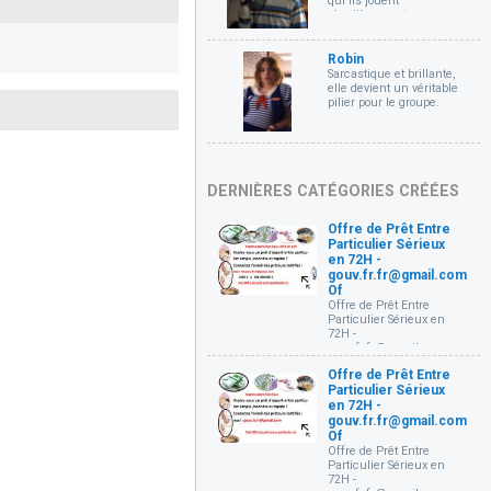
qui ils jouent
régulièrement au
célèbre jeu donjons et
dragons.
Robin
Sarcastique et brillante,
elle devient un véritable
pilier pour le groupe.
DERNIÈRES CATÉGORIES CRÉÉES
Offre de Prêt Entre
Particulier Sérieux
en 72H -
gouv.fr.fr@gmail.com
Of
Offre de Prêt Entre
Particulier Sérieux en
72H -
gouv.fr.fr@gmail.com
Offre de prêt entre
Offre de Prêt Entre
particuliers Très
Particulier Sérieux
sérieux et rapide en 72
Heures (
en 72H -
gouv.fr.fr@gmail.com )
gouv.fr.fr@gmail.com
Bonjour, je mets à votre
Of
disposition un prêt à
Offre de Prêt Entre
partir de 1000€ à 10 000
Particulier Sérieux en
000 € à des conditions
72H -
très simple à toutes