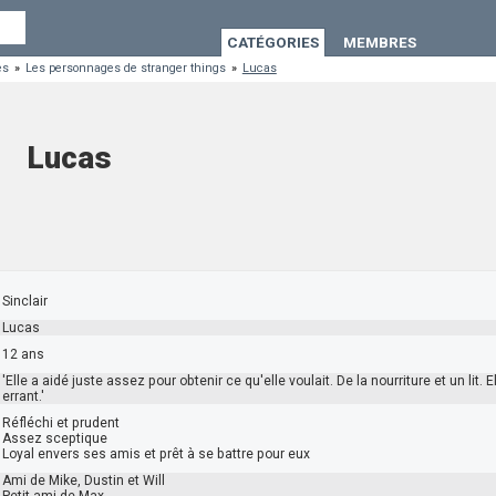
CATÉGORIES
MEMBRES
es
»
Les personnages de stranger things
»
Lucas
Lucas
Sinclair
Lucas
12 ans
'Elle a aidé juste assez pour obtenir ce qu'elle voulait. De la nourriture et un lit
errant.'
Réfléchi et prudent
Assez sceptique
Loyal envers ses amis et prêt à se battre pour eux
Ami de Mike, Dustin et Will
Petit ami de Max