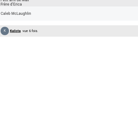
Frère d'Erica
Caleb McLaughlin
K
Kalista
vue 6 fois.