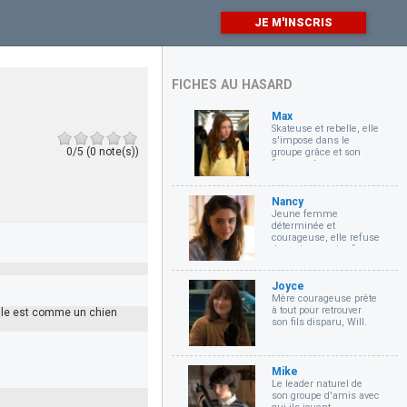
JE M'INSCRIS
FICHES AU HASARD
Max
Skateuse et rebelle, elle
s'impose dans le
0/5 (0 note(s))
groupe grâce et son
franc-parler.
Nancy
Jeune femme
déterminée et
courageuse, elle refuse
de rester passive face
au danger.
Joyce
Mère courageuse prête
à tout pour retrouver
. Elle est comme un chien
son fils disparu, Will.
Mike
Le leader naturel de
son groupe d'amis avec