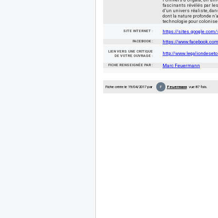
fascinants révélés par les
d’un univers réaliste, d
dont la nature profonde n
technologie pour colonise
SITE INTERNET :
https://sites.google.com/
FACEBOOK :
https://www.facebook.c
LIEN VERS UNE CRITIQUE
http://www.legaliondeset
DE VOTRE OUVRAGE :
FICHE RENSEIGNÉE PAR :
Marc Feuermann
F
Fiche créée le 19/04/2017 par
Feuermann
vue 87 fois.