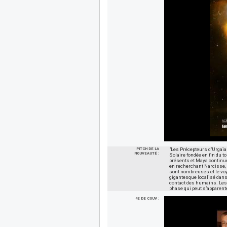
PITCH DE LA
"Les Précepteurs d’Urgaïa
NOUVEAUTÉ :
Solaire fondée en fin du t
présents et Maya continue
en recherchant Narcisse, 
sont nombreuses et le voy
gigantesque localisé dans
contact des humains. Les p
phase qui peut s’apparent
4E DE COUV :