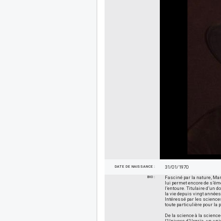
DATE DE NAISSANCE :
31/01/1970
BIO :
Fasciné par la nature, Ma
lui permet encore de s’ém
l’entoure. Titulaire d’un 
la vie depuis vingt année
Intéressé par les science
toute particulière pour la 
De la science à la science-
l’Univers d’Urgaïa, un un