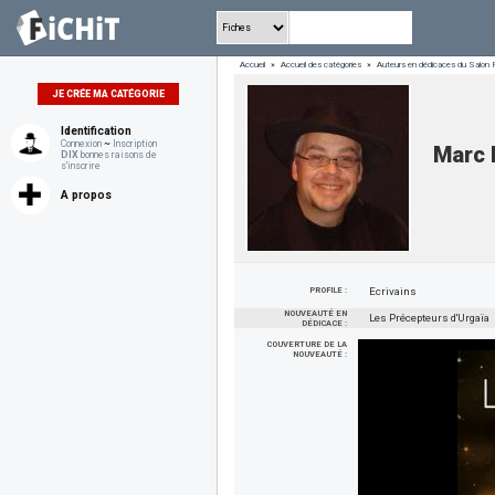
Accueil
»
Accueil des catégories
»
Auteurs en dédicaces du Salon 
JE CRÉE MA CATÉGORIE
Identification
Connexion
~
Inscription
Marc 
DIX
bonnes raisons de
s'inscrire
A propos
PROFILE :
Ecrivains
NOUVEAUTÉ EN
Les Précepteurs d'Urgaïa
DÉDICACE :
COUVERTURE DE LA
NOUVEAUTÉ :