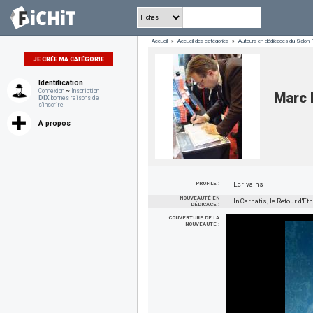
Accueil
»
Accueil des catégories
»
Auteurs en dédicaces du Salon 
JE CRÉE MA CATÉGORIE
Identification
Connexion
~
Inscription
Marc 
DIX
bonnes raisons de
s'inscrire
A propos
PROFILE :
Ecrivains
NOUVEAUTÉ EN
InCarnatis, le Retour d'Et
DÉDICACE :
COUVERTURE DE LA
NOUVEAUTÉ :