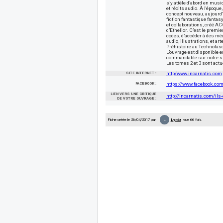
s’y attèle d’abord en mus
et récits audio. À l'époque
concept nouveau, aujourd'
fiction fantastique fantas
et collaborations, créé AC
d’Ethelior. C’est le premi
codes, d’accéder à des méd
audio, illustrations, et art
Préhistoire au Technofas
L’ouvrage est disponible e
commandable sur notre sit
Les tomes 2 et 3 sont act
SITE INTERNET :
http/www.incarnatis.com
FACEBOOK :
https://www.facebook.c
LIEN VERS UNE CRITIQUE
http://incarnatis.com/ils-
DE VOTRE OUVRAGE :
L
Fiche créée le 26/04/2017 par
Lynda
vue 66 fois.