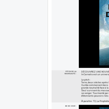
PITCH DE LA
DÉCOUVREZ UNE NOUVEL
NOUVEAUTÉ :
InCarnatis est un univers
Le pitch :
Terre, deux siècles après
Guilde commercent dans le
grande neutralité face à 
Seul survivant du massacr
se venger. Tourmenté par 
d'étonnants pouvoirs liés 
À paraître : T2, La Prophéti
4E DE COUV :