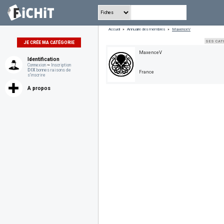
Accueil
»
Annuaire des membres
»
MaxenceV
SES CAT
JE CRÉE MA CATÉGORIE
MaxenceV
Identification
Connexion
~
Inscription
DIX
bonnes raisons de
France
s'inscrire
A propos