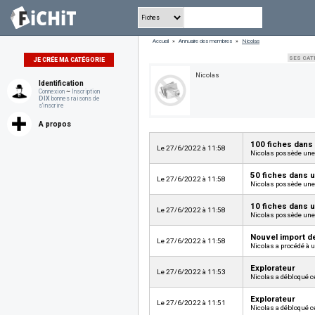
Accueil
»
Annuaire des membres
»
Nicolas
SES CAT
JE CRÉE MA CATÉGORIE
Nicolas
Identification
Connexion
~
Inscription
DIX
bonnes raisons de
s'inscrire
A propos
100 fiches dans
Le 27/6/2022 à 11:58
Nicolas possède une 
50 fiches dans 
Le 27/6/2022 à 11:58
Nicolas possède une 
10 fiches dans 
Le 27/6/2022 à 11:58
Nicolas possède une 
Nouvel import d
Le 27/6/2022 à 11:58
Nicolas a procédé à 
Explorateur
Le 27/6/2022 à 11:53
Nicolas a débloqué c
Explorateur
Le 27/6/2022 à 11:51
Nicolas a débloqué c