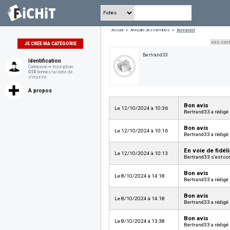
Accueil
»
Annuaire des membres
»
Bertrand33
SES CAT
JE CRÉE MA CATÉGORIE
Bertrand33
Identification
Connexion
~
Inscription
DIX
bonnes raisons de
s'inscrire
A propos
Bon avis
Le 12/10/2024 à 10:36
Bertrand33 a rédigé
Bon avis
Le 12/10/2024 à 10:16
Bertrand33 a rédigé
En voie de fidéli
Le 12/10/2024 à 10:13
Bertrand33 s'est co
Bon avis
Le 8/10/2024 à 14:18
Bertrand33 a rédigé
Bon avis
Le 8/10/2024 à 14:18
Bertrand33 a rédigé
Bon avis
Le 8/10/2024 à 13:38
Bertrand33 a rédigé