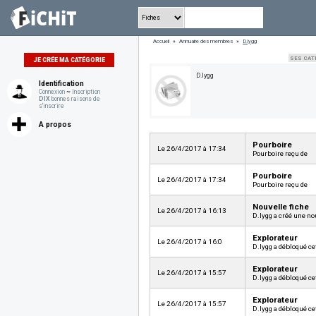
Accueil
»
Annuaire des membres
»
D.lygg
SES CAT
JE CRÉE MA CATÉGORIE
D.lygg
Identification
Connexion
~
Inscription
DIX
bonnes raisons de
s'inscrire
A propos
Pourboire
Le 26/4/2017 à 17:34
Pourboire reçu de
Pourboire
Le 26/4/2017 à 17:34
Pourboire reçu de
Nouvelle fiche
Le 26/4/2017 à 16:13
D.lygg a créé une no
Explorateur
Le 26/4/2017 à 16:0
D.lygg a débloqué ce
Explorateur
Le 26/4/2017 à 15:57
D.lygg a débloqué ce
Explorateur
Le 26/4/2017 à 15:57
D.lygg a débloqué ce