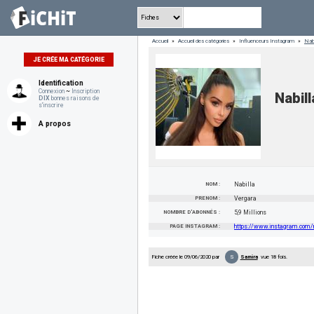
Accueil
»
Accueil des catégories
»
Influenceurs Instagram
»
Nabi
JE CRÉE MA CATÉGORIE
Identification
Connexion
~
Inscription
Nabill
DIX
bonnes raisons de
s'inscrire
A propos
NOM :
Nabilla
PRENOM :
Vergara
NOMBRE D'ABONNÉS :
5,9 Millions
PAGE INSTAGRAM :
https://www.instagram.com/n
S
Fiche créée le 09/06/2020 par
Samira
vue 18 fois.