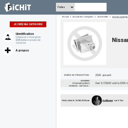
Accueil
»
Accueil des catégories
»
Automobile
»
Nissan Qashqai/
JE CRÉE MA CATÉGORIE
Identification
Connexion
~
Inscription
Nissa
DIX
bonnes raisons de
s'inscrire
A propos
DURÉE DE PRODUCTION :
2006 - present
NOMBRE
Over 3,155,000 sold to 2006 i
D'EXEMPLAIRES
VENDUS : DÉTAILS :
Fiche créée le 16/08/2018 par
Guillaume
vue 6 fois.