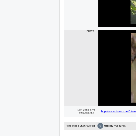
PHOTO :
LIEN VERS SITE
http://www.oiseaux.net/oisea
OISEAUX.NET :
C
Fiche créée le 05/06/2019 par
Clbolb7
vue 12 fois.