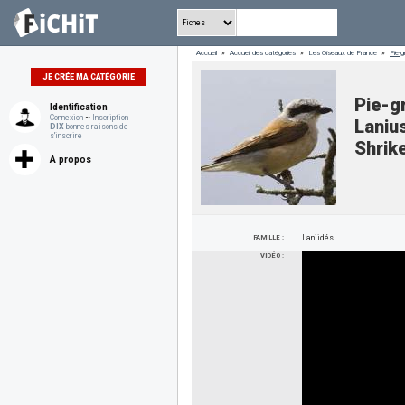
Accueil
»
Accueil des catégories
»
Les Oiseaux de France
»
Pie-g
JE CRÉE MA CATÉGORIE
Pie-g
Identification
Connexion
~
Inscription
Laniu
DIX
bonnes raisons de
s'inscrire
Shrik
A propos
FAMILLE :
Laniidés
VIDÉO :