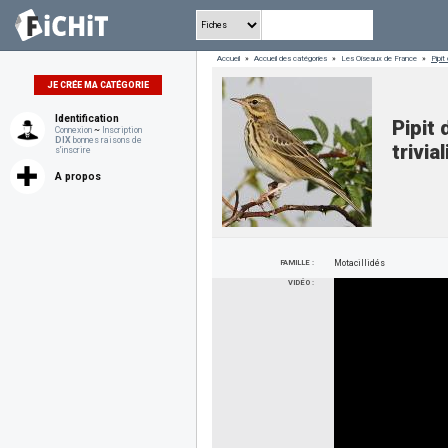
Accueil
»
Accueil des catégories
»
Les Oiseaux de France
»
Pipit
JE CRÉE MA CATÉGORIE
Identification
Pipit
Connexion
~
Inscription
DIX
bonnes raisons de
trivial
s'inscrire
A propos
FAMILLE :
Motacillidés
VIDÉO :