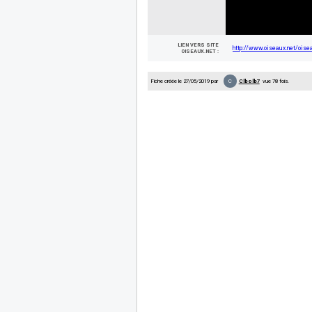
LIEN VERS SITE
http://www.oiseaux.net/oisea
OISEAUX.NET :
C
Fiche créée le 27/05/2019 par
Clbolb7
vue 78 fois.