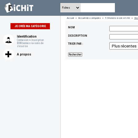
Accueil
»
Accueil des catégories
»
5 Shonens à voir cet été
»
Rec
JE CRÉE MA CATÉGORIE
NOM
DESCRIPTION
Identification
Connexion
~
Inscription
DIX
bonnes raisons de
TRIER PAR :
s'inscrire
A propos