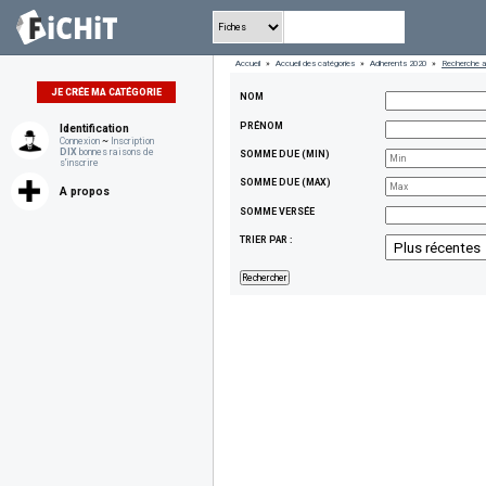
Accueil
»
Accueil des catégories
»
Adherents 2020
»
Recherche 
JE CRÉE MA CATÉGORIE
NOM
PRÉNOM
Identification
Connexion
~
Inscription
DIX
bonnes raisons de
SOMME DUE (MIN)
s'inscrire
SOMME DUE (MAX)
A propos
SOMME VERSÉE
TRIER PAR :