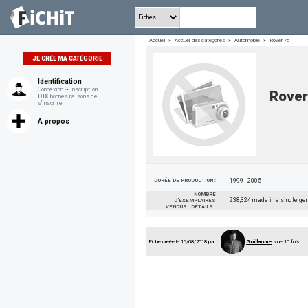
Accueil
»
Accueil des catégories
»
Automobile
»
Rover 75
JE CRÉE MA CATÉGORIE
Identification
Connexion
~
Inscription
Rover
DIX
bonnes raisons de
s'inscrire
A propos
DURÉE DE PRODUCTION :
1999 - 2005
NOMBRE
238,324 made in a single gen
D'EXEMPLAIRES
VENDUS : DÉTAILS :
Fiche créée le 16/08/2018 par
Guillaume
vue 10 fois.