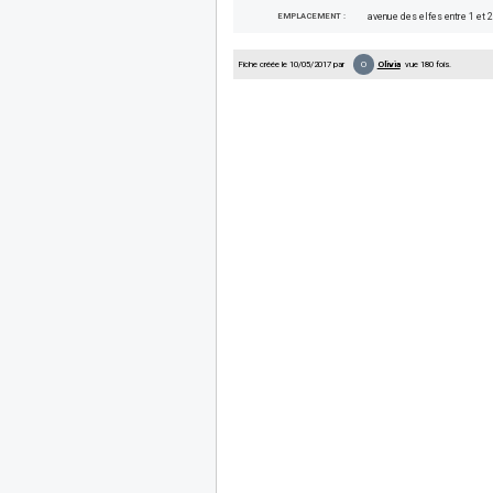
EMPLACEMENT :
avenue des elfes entre 1 et 2
O
Fiche créée le 10/05/2017 par
Olivia
vue 180 fois.