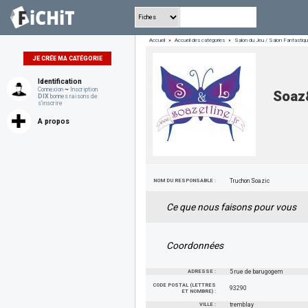
Accueil
»
Accueil des catégories
»
Salon du Jeu / Salon Fantasti
JE CRÉE MA CATÉGORIE
Identification
Connexion
~
Inscription
Soaz
DIX
bonnes raisons de
s'inscrire
A propos
NOM DU RESPONSABLE :
Truchon Soazic
Ce que nous faisons pour vous
Coordonnées
ADRESSE :
5 rue de barugogem
CODE POSTAL (LETTRES
93290
ET NOMBRE) :
VILLE :
tremblay