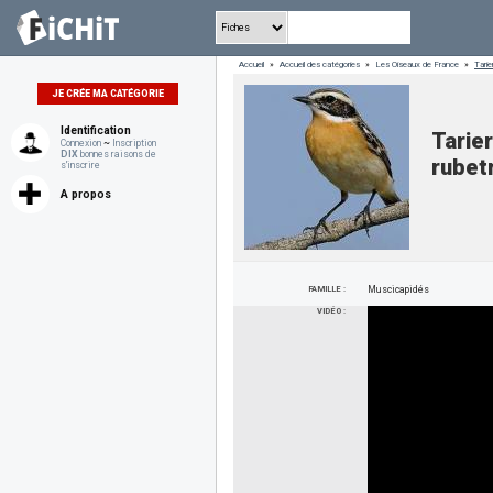
Accueil
»
Accueil des catégories
»
Les Oiseaux de France
»
Tarie
JE CRÉE MA CATÉGORIE
Identification
Tarie
Connexion
~
Inscription
DIX
bonnes raisons de
rubet
s'inscrire
A propos
FAMILLE :
Muscicapidés
VIDÉO :