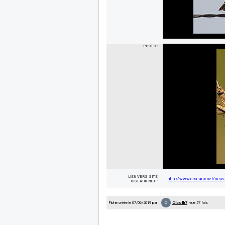
PHOTO :
LIEN VERS SITE
http://www.oiseaux.net/oisea
OISEAUX.NET :
C
Fiche créée le 07/06/2019 par
Clbolb7
vue 57 fois.