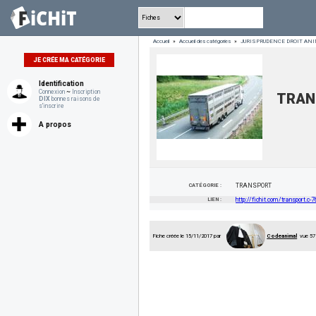
Accueil
»
Accueil des catégories
»
JURISPRUDENCE DROIT AN
JE CRÉE MA CATÉGORIE
Identification
Connexion
~
Inscription
TRAN
DIX
bonnes raisons de
s'inscrire
A propos
CATÉGORIE :
TRANSPORT
LIEN :
http://fichit.com/transport.c-
Fiche créée le 15/11/2017 par
Codeanimal
vue 57 