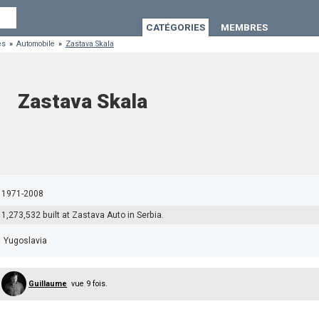
CATÉGORIES
MEMBRES
es
»
Automobile
»
Zastava Skala
Zastava Skala
1971-2008
1,273,532 built at Zastava Auto in Serbia.
Yugoslavia
Guillaume
vue 9 fois.