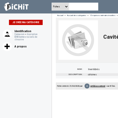
Accueil
»
Accueil des catégories
»
15 espèces animales insolites
»
JE CRÉE MA CATÉGORIE
Identification
Connexion
~
Inscription
Cavit
DIX
bonnes raisons de
s'inscrire
A propos
NOM :
Invertébrés
DESCRIPTION :
cétoines
A
Fiche créée le 21/04/2020 par
Artibiocomtest
vue 8 fois.