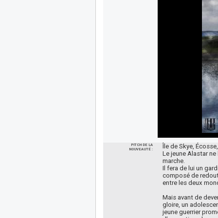
PITCH DE LA
Île de Skye, Écosse,
NOUVEAUTÉ :
Le jeune Alastar ne
marche.
Il fera de lui un ga
composé de redoutabl
entre les deux mond
Mais avant de deveni
gloire, un adolesce
jeune guerrier prom