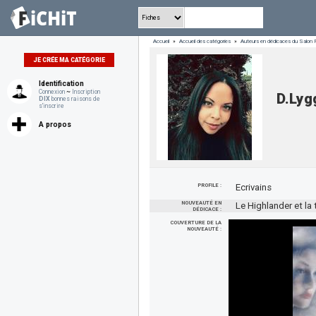
Accueil
»
Accueil des catégories
»
Auteurs en dédicaces du Salon 
JE CRÉE MA CATÉGORIE
Identification
Connexion
~
Inscription
D.Lyg
DIX
bonnes raisons de
s'inscrire
A propos
PROFILE :
Ecrivains
NOUVEAUTÉ EN
Le Highlander et la 
DÉDICACE :
COUVERTURE DE LA
NOUVEAUTÉ :