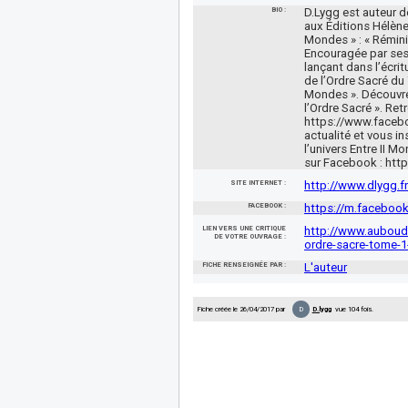
BIO :
D.Lygg est auteur d
aux Éditions Hélène 
Mondes » : « Rémini
Encouragée par ses l
lançant dans l’écri
de l’Ordre Sacré du 
Mondes ». Découvrez
l’Ordre Sacré ». Re
https://www.facebo
actualité et vous in
l’univers Entre II 
sur Facebook : htt
SITE INTERNET :
http://www.dlygg.fr
FACEBOOK :
https://m.faceboo
LIEN VERS UNE CRITIQUE
http://www.auboudo
DE VOTRE OUVRAGE :
ordre-sacre-tome-1
FICHE RENSEIGNÉE PAR :
L'auteur
D
Fiche créée le 26/04/2017 par
D.lygg
vue 104 fois.