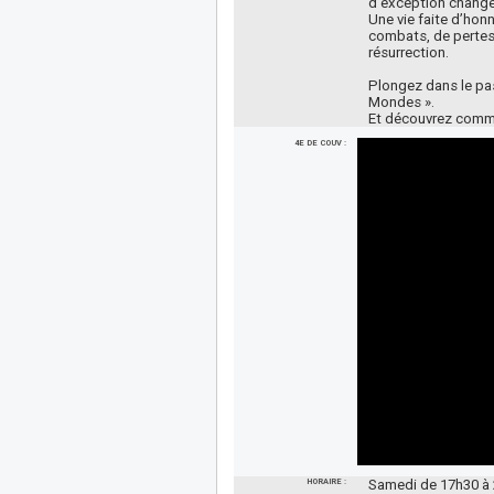
d’exception change
Une vie faite d’hon
combats, de pertes 
résurrection.
Plongez dans le pass
Mondes ».
Et découvrez com
4E DE COUV :
HORAIRE :
Samedi de 17h30 à 