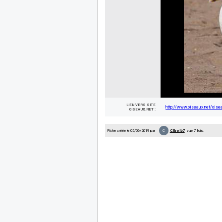
LIEN VERS SITE
http://www.oiseaux.net/oise
OISEAUX.NET :
C
Fiche créée le 05/06/2019 par
Clbolb7
vue 7 fois.