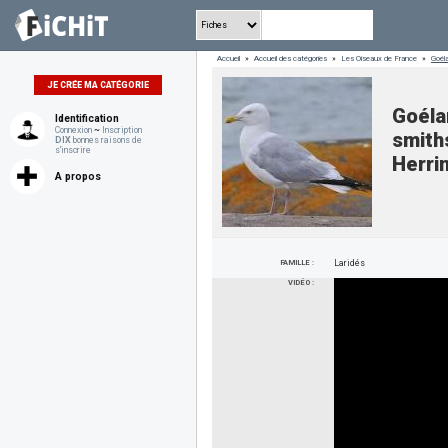
Accueil
»
Accueil des catégories
»
Les Oiseaux de France
»
Goél
JE CRÉE MA CATÉGORIE
Goéla
Identification
Connexion
~
Inscription
smith
DIX
bonnes raisons de
s'inscrire
Herrin
A propos
FAMILLE :
Laridés
VIDÉO :