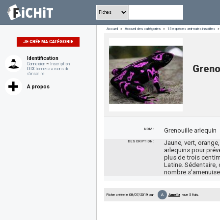
Accueil
»
Accueil des catégories
»
15 espèces animales insolites
»
JE CRÉE MA CATÉGORIE
Identification
Connexion
~
Inscription
Grenou
DIX
bonnes raisons de
s'inscrire
A propos
NOM :
Grenouille arlequin
DESCRIPTION :
Jaune, vert, orange
arlequins pour préve
plus de trois centi
Latine. Sédentaire, 
nombre s’amenuise d
A
Fiche créée le 08/07/2019 par
Amelia
vue 5 fois.